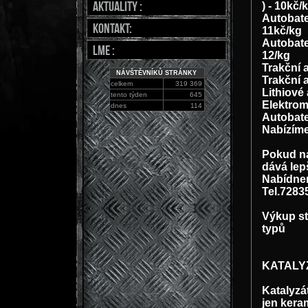
Aktuality :
) - 10kč/
Autobate
Kontakt:
11kč/kg
Autobate
LME :
12/kg
Trakční 
NÁVŠTĚVNÍKŮ STRÁNKY
Trakční 
celkem
319 369
Lithiové 
tento týden
645
Elektrom
dnes
114
Autobate
Nabízíme
Pokud na
dává lep
Nabídnem
Tel.7283
Výkup st
typů
KATALY
Katalyzá
jen kera