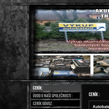
Ceník:
Ceník :
Úvod o naší společnosti :
Ceník odvoz :
Autobate