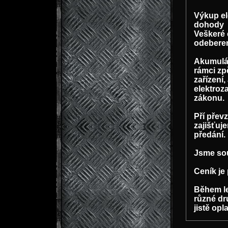
Výkup el
dohody
Veškeré 
odeberem
Akumulát
rámci zp
zařízení
elektroz
zákonu.
Pří přev
zajišťuje
předání.
Jsme so
Ceník je
Během le
různé dr
jistě opl