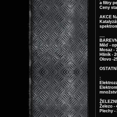
a filtry 
Ceny sta
AKCE N
Katalyzá
spektr
.....
BAREVN
Měď - op
Mosaz - 
Hliník - 
Olovo -2
OSTATNÍ
:
Elektroz
Elektromo
množstv
ŽELEZNÉ
Železo -
Plechy -